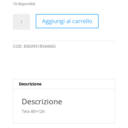
10 disponibili
Tela
A
Aggiungi al carrello
80x120
l
quantità
t
e
r
COD:
83609518544665
n
a
t
i
v
e
Descrizione
:
Descrizione
Tela 80×120