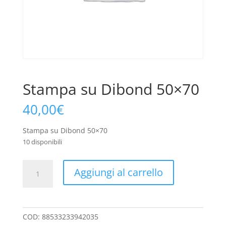
Stampa su Dibond 50×70
40,00
€
Stampa su Dibond 50×70
10 disponibili
Stampa
A
Aggiungi al carrello
su
l
Dibond
t
50x70
e
quantità
r
COD:
88533233942035
n