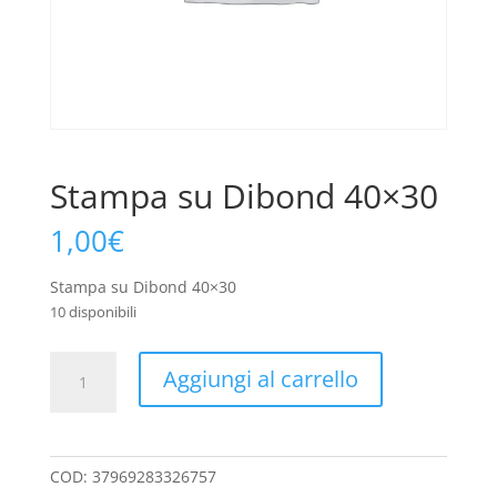
Stampa su Dibond 40×30
1,00
€
Stampa su Dibond 40×30
10 disponibili
Stampa
A
Aggiungi al carrello
su
l
Dibond
t
40x30
e
quantità
r
COD:
37969283326757
n